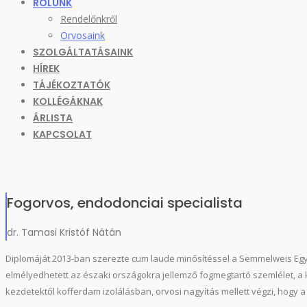
RÓLUNK
Rendelőnkről
Orvosaink
SZOLGÁLTATÁSAINK
HÍREK
TÁJÉKOZTATÓK
KOLLÉGÁKNAK
ÁRLISTA
KAPCSOLAT
Fogorvos, endodonciai specialista
dr. Tamasi Kristóf Nátán
Diplomáját 2013-ban szerezte cum laude minősítéssel a Semmelweis Eg
elmélyedhetett az északi országokra jellemző fogmegtartó szemlélet, a
kezdetektől kofferdam izolálásban, orvosi nagyítás mellett végzi, hogy