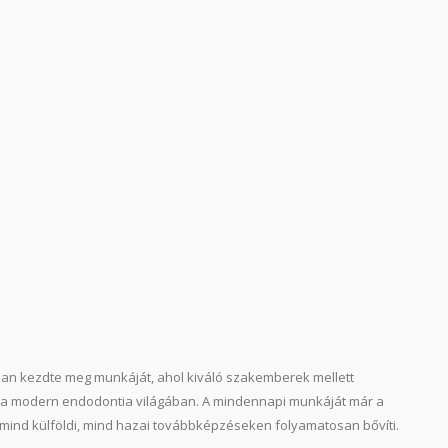
an kezdte meg munkáját, ahol kiváló szakemberek mellett
tt a modern endodontia világában. A mindennapi munkáját már a
mind külföldi, mind hazai továbbképzéseken folyamatosan bővíti.