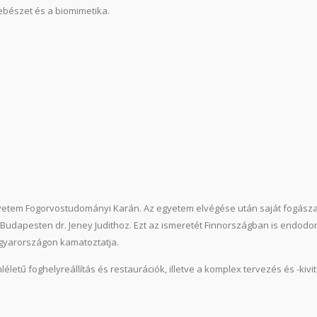
ebészet és a biomimetika.
tem Fogorvostudományi Karán. Az egyetem elvégése után saját fogászati 
Budapesten dr. Jeney Judithoz. Ezt az ismeretét Finnországban is endodontus
gyarországon kamatoztatja.
etű foghelyreállítás és restaurációk, illetve a komplex tervezés és -kivi