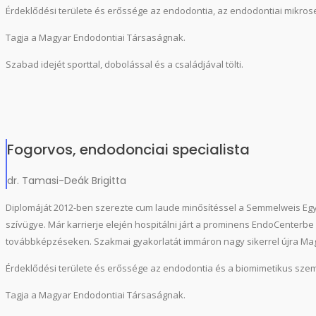
Érdeklődési területe és erőssége az endodontia, az endodontiai mikros
Tagja a Magyar Endodontiai Társaságnak.
Szabad idejét sporttal, dobolással és a családjával tölti.
Fogorvos, endodonciai specialista
dr. Tamasi-Deák Brigitta
Diplomáját 2012-ben szerezte cum laude minősítéssel a Semmelweis Egye
szívügye. Már karrierje elején hospitálni járt a prominens EndoCenterbe 
továbbképzéseken. Szakmai gyakorlatát immáron nagy sikerrel újra Ma
Érdeklődési területe és erőssége az endodontia és a biomimetikus szemlél
Tagja a Magyar Endodontiai Társaságnak.