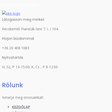
A precíz gondoskodás.
Látogasson meg minket
Kecskemét Piaristák tere 7. I. / 104.
Hívjon bizalommal
+36 20 408 1683
Nyitvatartás
H, Sz, P 13-15:00; K, Cs , P 8-12:00
Rólunk
Ismerje meg orvosainkat!
KEZDŐLAP