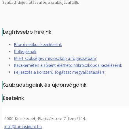
Szabad idejét futással és a családjával tölti.
Legfrissebb híreink
Biomimetikus kezeléseink
Kollégáknak
Miért szükséges mikroszkóp a fogászatban?
Kecskeméten elsőként elérhető mikroszkópos kezeléseink
Fejlesztés a korszerű fogászat megvalósításáért
Szabadságaink és újdonságaink
Eseteink
6000 Kecskemét, Piaristák tere 7. I.em./104.
info@tamasident.hu