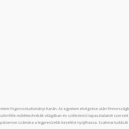
yetem Fogorvostudományi Karán. Az egyetem elvégzése után Finnországb
 különféle műtéttechnikák világában és széleskörű tapasztalatott szerze
 a páciensei számára a legprecízebb kezelést nyújthassa.
Szakmai tudását 