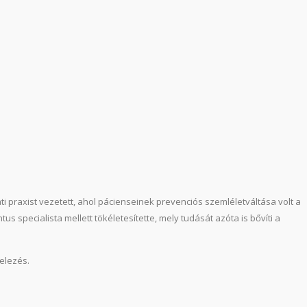
praxist vezetett, ahol pácienseinek prevenciós szemléletváltása volt a
 specialista mellett tökéletesítette, mely tudását azóta is bővíti a
telezés.