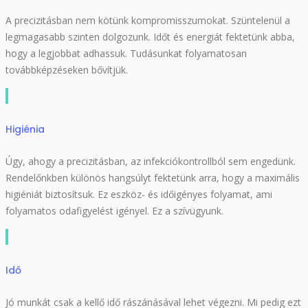
A precizitásban nem kötünk kompromisszumokat. Szüntelenül a
legmagasabb szinten dolgozunk. Időt és energiát fektetünk abba,
hogy a legjobbat adhassuk. Tudásunkat folyamatosan
továbbképzéseken bővítjük.
Higiénia
Úgy, ahogy a precizitásban, az infekciókontrollból sem engedünk.
Rendelőnkben különös hangsúlyt fektetünk arra, hogy a maximális
higiéniát biztosítsuk. Ez eszköz- és időigényes folyamat, ami
folyamatos odafigyelést igényel. Ez a szívügyunk.
Idő
Jó munkát csak a kellő idő rászánásával lehet végezni. Mi pedig ezt