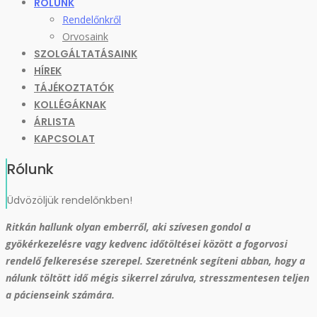
RÓLUNK
Rendelőnkről
Orvosaink
SZOLGÁLTATÁSAINK
HÍREK
TÁJÉKOZTATÓK
KOLLÉGÁKNAK
ÁRLISTA
KAPCSOLAT
Rólunk
Üdvözöljük rendelőnkben!
Ritkán hallunk olyan emberről, aki szívesen gondol a
gyökérkezelésre vagy kedvenc időtöltései között a fogorvosi
rendelő felkeresése szerepel. Szeretnénk segíteni abban, hogy a
nálunk töltött idő mégis sikerrel zárulva, stresszmentesen teljen
a pácienseink számára.