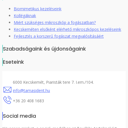
Biomimetikus kezeléseink
Kollégáknak
Miért szükséges mikroszkóp a fogászatban?
Kecskeméten elsőként elérhető mikroszkópos kezeléseink
Fejlesztés a korszerű fogászat megvalósításáért
Szabadságaink és újdonságaink
Eseteink
6000 Kecskemét, Piaristák tere 7. I.em./104.
info@tamasident.hu
+36 20 408 1683
Social media