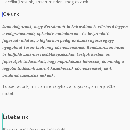
Ez célkitűzesünk, amiért mindent megteszünk.
Célunk
Azon dolgozunk, hogy Kecskemét belvárosában is elérhető legyen
a világszínvonalú, uptodate endodonciai-, és helyreállító
fogászati ellátás, a légkörben pedig az északi egészségügy
nyugalmát teremtsük meg pácienseinknek. Rendszeresen hazai
és külföldi szakmai továbbképzéseken tartjuk karban és
fejlesztjük tudásunkat, hogy naprakészek lehessük, és mindig a
legjobb tudásunk szerint kezelhessük pácienseinket, akik
bizalmat szavaztak nekünk.
Többet adunk, mint amire vágyhat: a fogászat, ami a jövőbe
mutat.
Értékeink
Bízza magát és mosolyát ránk!