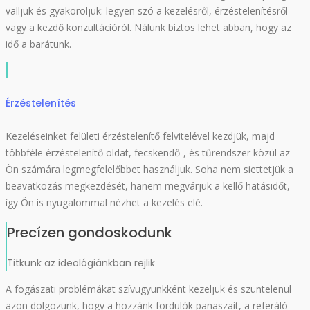
valljuk és gyakoroljuk: legyen szó a kezelésről, érzéstelenítésről
vagy a kezdő konzultációról. Nálunk biztos lehet abban, hogy az
idő a barátunk.
Érzéstelenítés
Kezeléseinket felületi érzéstelenítő felvitelével kezdjük, majd
többféle érzéstelenítő oldat, fecskendő-, és tűrendszer közül az
Ön számára legmegfelelőbbet használjuk. Soha nem siettetjük a
beavatkozás megkezdését, hanem megvárjuk a kellő hatásidőt,
így Ön is nyugalommal nézhet a kezelés elé.
Precízen gondoskodunk
Titkunk az ideológiánkban rejlik
A fogászati problémákat szívügyünkként kezeljük és szüntelenül
azon dolgozunk, hogy a hozzánk fordulók panaszait, a referáló