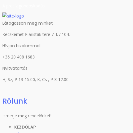
A precíz gondoskodás.
Látogasson meg minket
Kecskemét Piaristák tere 7. I. / 104.
Hívjon bizalommal
+36 20 408 1683
Nyitvatartás
H, Sz, P 13-15:00; K, Cs , P 8-12:00
Rólunk
Ismerje meg rendelőnket!
KEZDŐLAP